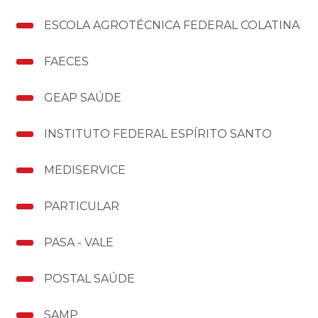
Gestantes
ESCOLA AGROTÉCNICA FEDERAL COLATINA
Endereço
FAECES
Canal de Denúncias
GEAP SAÚDE
INSTITUTO FEDERAL ESPÍRITO SANTO
Termos Médicos
MEDISERVICE
Termos de Consentimento Livre e
Esclarecido
PARTICULAR
PASA - VALE
POSTAL SAÚDE
SAMP