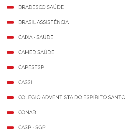
Consultas
Unidades
BRADESCO SAÚDE
Conheça o Hospital
BRASIL ASSISTÊNCIA
Clínica da Dor
Convênios & Especialidades
Trabalhe Conosco
CAIXA - SAÚDE
Laboratório
Especialidades
Controle de Privacidade
Fique por dentro
CAMED SAÚDE
Clínica de Vacinas
Convênios
CAPESESP
Notícias
Atendimento
Oncologia São Bernardo
CASSI
Fale Conosco
COLÉGIO ADVENTISTA DO ESPÍRITO SANTO
Clínica da Mulher
CONAB
Horário de Visitas
Pronto Atendimento Linhares
CASP - SGP